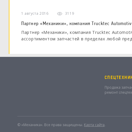
1 августа 2016
3119
Партнер «Механики», компания Trucktec Automotiv
Партнер «Механики», компания Trucktec Automot
ассортиментом запчастей в пределах любой пре
автомарки, в 2014 году выпустила обновленный к
СПЕЦТЕХНИ
Продажа запча
ремонт спецте
© «Механика». Все права защищены.
Карта сайта
.