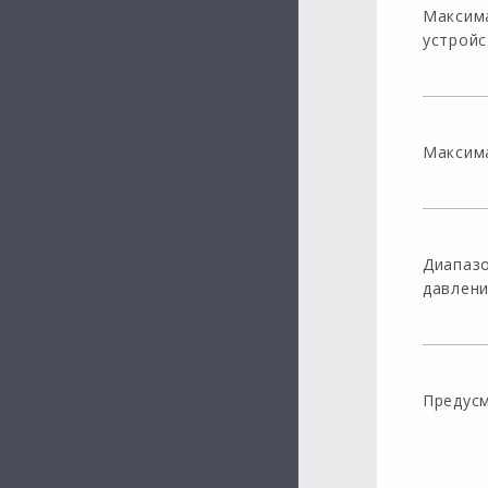
Максим
устройс
Максима
Диапазо
давлен
Предус