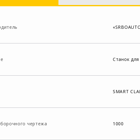
одитель
«SRBOAUTO»
ие
Станок для
SMART CL
сборочного чертежа
1000