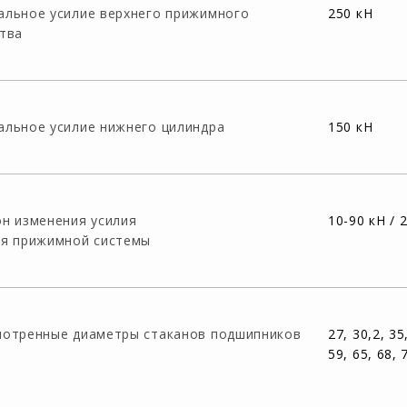
альное усилие верхнего прижимного
250 кН
тва
льное усилие нижнего цилиндра
150 кН
н изменения усилия
10-90 кН / 
ия прижимной системы
мотренные диаметры стаканов подшипников
27, 30,2, 35
59, 65, 68, 