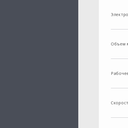
Электр
Объем м
Рабочее
Скорост