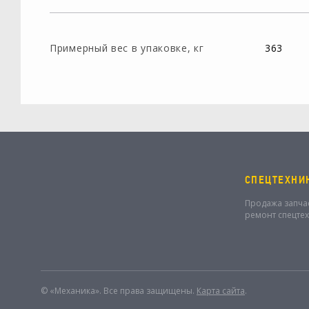
Примерный вес в упаковке, кг
363
СПЕЦТЕХНИ
Продажа запча
ремонт спецте
© «Механика». Все права защищены.
Карта сайта
.