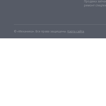
Продажа запча
ремонт спецте
© «Механика». Все права защищены.
Карта сайта
.