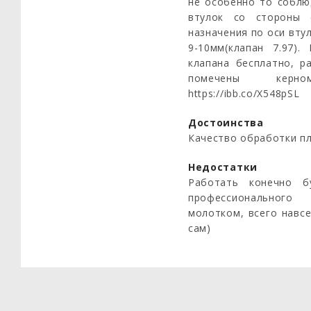
не особенно то соблю
втулок со стороны 
назначения по оси вту
9-10мм(клапан 7.97)
клапана бесплатно, р
помечены керном).
https://ibb.co/X548pSL
Достоинства
Качество обработки пл
Недостатки
Работать конечно б
профессионального
молотком, всего навсе
сам)