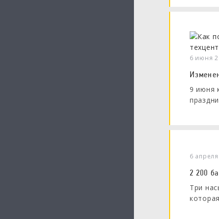
6 июня 
Изменен
9 июня 
праздни
6 апреля
2 200 б
Три нас
которая