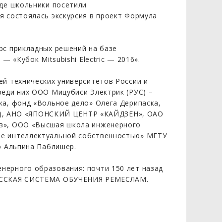
где школьники посетили
я состоялась экскурсия в проект Формула
рс прикладных решений на базе
— «Кубок Mitsubishi Electric — 2016».
ей технических университетов России и
реди них ООО Мицубиси Электрик (РУС) –
ка, фонд «Вольное дело» Олега Дерипаска,
lub), АНО «ЯПОНСКИЙ ЦЕНТР «КАЙДЗЕН», ОАО
ов», ООО «Высшая школа инженерного
ие интеллектуальной собственностью» МГТУ
о Альпина Паблишер.
нерного образования: почти 150 лет назад
 РУССКАЯ СИСТЕМА ОБУЧЕНИЯ РЕМЕСЛАМ.