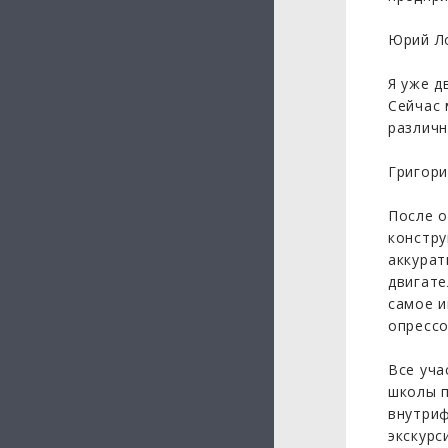
Юрий Ло
Я уже д
Сейчас 
различн
Григори
После о
констру
аккурат
двигате
самое и
опрессо
Все уча
школы п
внутриф
экскурс