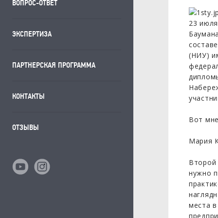
ВОПРОС-ОТВЕТ
23 июля
Баумана
ЭКСПЕРТИЗА
составе
(НИУ) и
ПАРТНЕРСКАЯ ПРОГРАММА
федерал
дипломы
Набереж
КОНТАКТЫ
участни
Вот мне
ОТЗЫВЫ
Мария К
Второй 
нужно п
практик
наглядн
места в
предпри