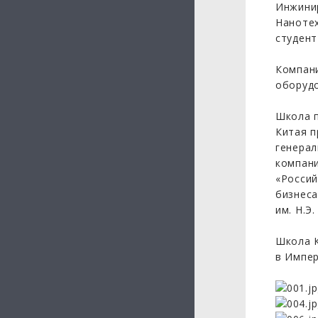
Инжинир
Нанотех
студент
Компани
оборудо
Школа п
Китая п
генерал
компани
«Россий
бизнеса
им. Н.Э
Школа К
в Импе