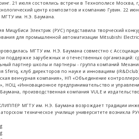
инг. 21 июля состоялись встречи в Технополисе Москва, 
нологический центр композитов и компанию Гувин. 22 июн
 МГТУ им. Н.Э. Баумана.
я Мицубиси Электрик (РУС) представила творческий конку
вания для промышленной автоматизации Mitsubishi Electric 
роводилась МГТУ им. Н.Э. Баумана совместно с Ассоциаци
ри поддержке зарубежных и отечественных организаций: с
ьный партнер школы и партнеры - группа компаний Механи
я Sferiq, клуб директоров по науке и инновациям (iR&Dc
ская венчурная компания», НП «Объединение контроллер
», НОЦ «Инновационное предпринимательство и управлен
. Баумана, производственная компания VULE и издательств
ЛИППЕР МГТУ им. Н.Э. Баумана возрождает традиции инже
раторском техническое училище университете возникла