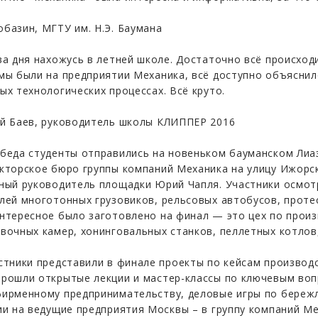
базин, МГТУ им. Н.Э. Баумана
ва дня нахожусь в летней школе. Достаточно всё происход
мы были на предприятии Механика, всё доступно объяснил
ых технологических процессах. Всё круто.
й Баев, руководитель школы КЛИППЕР 2016
беда студенты отправились на новеньком бауманском Лиаз
кторское бюро группы компаний Механика на улицу Ижорска
ный руководитель площадки Юрий Чапля. Участники осмот
лей многотонных грузовиков, рельсовых автобусов, проте
нтересное было заготовлено на финал — это цех по прои
вочных камер, хонинговальных станков, пеллетных котлов
стники представили в финале проекты по кейсам производ
рошли открытые лекции и мастер-классы по ключевым воп
ирменному предпринимательству, деловые игры по бережл
ии на ведущие предприятия Москвы – в группу компаний Мех