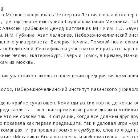
 в Москве завершилась Четвертая Летняя школа инженерн
, где партнёром выступила Группа компаний Механика. П
: Алексей Грибакин и Демид Витязев из МГТУ им. Н.Э. Баум
м. И.М. Губкина, Азат Халяфиев, Набережночелнинский инс
ьного университета, Валерия Чечина, Томский политехнич
 победителей. Сертификаты участников и призы от партне
ные Челны, Екатеринбург, Тверь и Томск, в Бремен, Нанки
кам из Москвы.
ния участников школы о посещении предприятия компании
олос, Набережночелнинский институт Казанского (Привол
день крайне суматошен. Команды до сих пор не до конца о
редставлять — жесткие временные рамки должны мобилизо
е это не совсем так. В ситуации, когда все должны друг д
о показала как первая предзащита, так и деловая игра «Х
 командах. Игра прошла громко и сумбурно, словно люди не
ятие «Механика» была интересна и информативна, за что