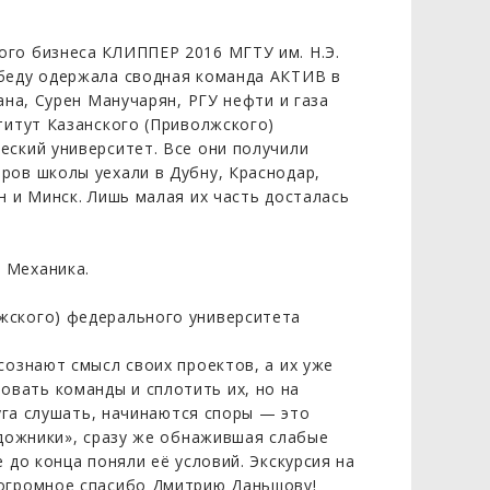
ого бизнеса КЛИППЕР 2016 МГТУ им. Н.Э.
обеду одержала сводная команда АКТИВ в
ана, Сурен Манучарян, РГУ нефти и газа
титут Казанского (Приволжского)
еский университет. Все они получили
ров школы уехали в Дубну, Краснодар,
н и Минск. Лишь малая их часть досталась
 Механика.
жского) федерального университета
сознают смысл своих проектов, а их уже
вать команды и сплотить их, но на
руга слушать, начинаются споры — это
удожники», сразу же обнажившая слабые
 до конца поняли её условий. Экскурсия на
 огромное спасибо Дмитрию Даньшову!