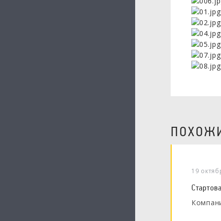
ПОХОЖИ
19 октяб
Стартов
Компани