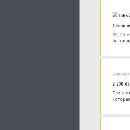
Деловой
20–25 м
автоко
6 апреля
2 200 б
Три нас
которая