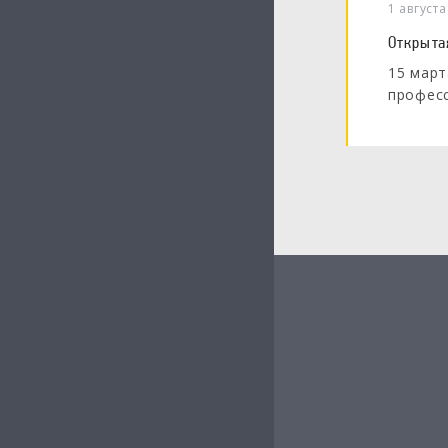
1 август
Открыта
15 март
професс