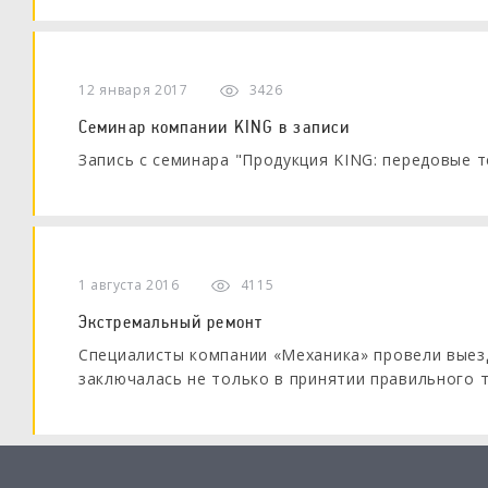
12 января 2017
3426
Семинар компании KING в записи
Запись с семинара "Продукция KING: передовые т
1 августа 2016
4115
Экстремальный ремонт
Специалисты компании «Механика» провели выез
заключалась не только в принятии правильного т
возможности его осуществления. Работа развор
лесной опушке, при жаре в 30 градусов.