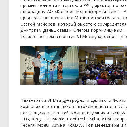
промышленности и торговли РФ, директор по раз
инновациям АО «Концерн Моринформсистема – Аг
председатель правления Машиностроительного к
Сергей Майоров, который вместе с соучредител
Дмитрием Даньшовым и Олегом Кормилициным — 
торжественном открытии VI Международного Де
Партнёрами VI Международного Делового Форум
компаний и поставщиков автокомпонентов высту
поставщики запчастей, комплектующих и эксплуа
OEG, King, SM, Mahle, Contitech, Miba, VTM Group, E
Federal-Mogul, Asvela, IRKDVS. Топ-менеджеры и