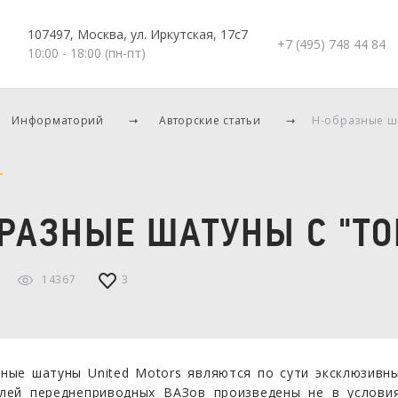
107497, Москва, ул. Иркутская, 17с7
+7 (495) 748 44 84
10:00 - 18:00 (пн-пт)
Информаторий
Авторские статьи
H-образные ша
РАЗНЫЕ ШАТУНЫ С "Т
14367
3
зные шатуны United Motors являются по сути эксклюзив
елей переднеприводных ВАЗов произведены не в услови