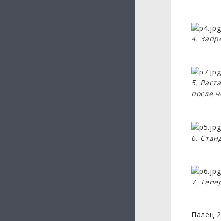
4. Запр
5. Раст
после ч
6. Стан
7. Тепе
Палец 2