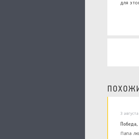
для это
ПОХОЖИ
3 август
Победа,
Папа лю