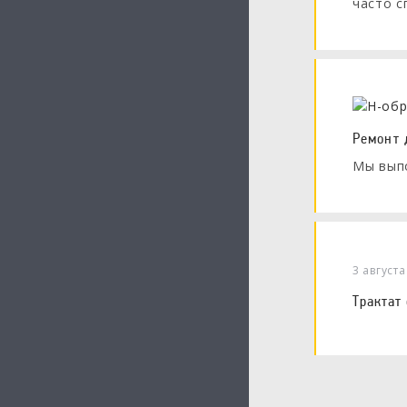
часто с
— Какая
А внуки
Ремонт 
Мы выпо
3 август
Трактат