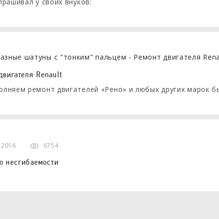
прашивал у своих внуков:
 самая лучшая на свете машина?
 хором, к его величайшему удовольствию, отвечали: - "Поб
двигателя Renault
лняем ремонт двигателей «Рено» и любых других марок бы
а 2016
6754
 о несгибаемости