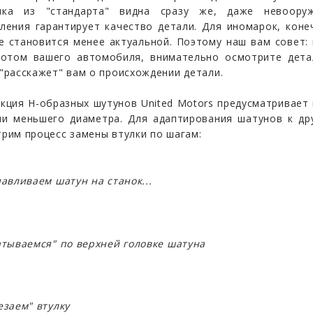
лка из "стандарта" видна сразу же, даже невоору
ления гарантирует качество детали. Для иномарок, кон
е становится менее актуальной. Поэтому наш вам совет: 
потом вашего автомобиля, внимательно осмотрите дета
"расскажет" вам о происхождении детали.
кция Н-образных шутунов United Motors предусматривает
ми меньшего диаметра. Для адаптирования шатунов к др
рим процесс замены втулки по шагам:
навливаем шатун на станок...
атываемся" по верхней головке шатуна
езаем" втулку