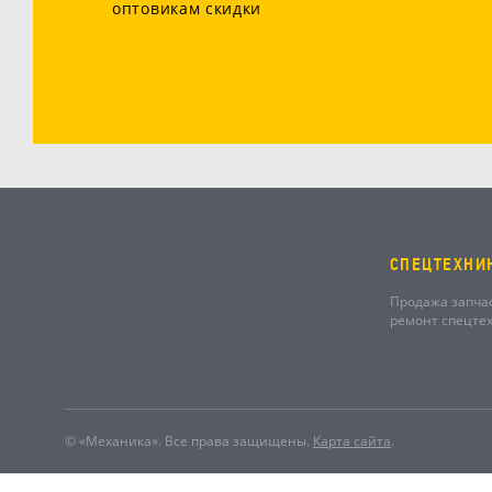
оптовикам скидки
СПЕЦТЕХНИ
Продажа запча
ремонт спецте
© «Механика». Все права защищены.
Карта сайта
.