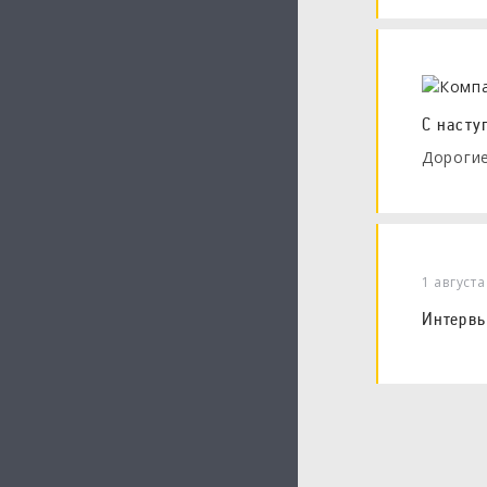
С насту
Дорогие
1 август
Интервь