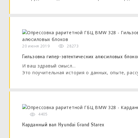
производиться полный комплекс работ: балансир
соединений, удлинение/укорачивание карданов, з
фланцев, подвесных подшипников и т.д.
20 июня 2019
28273
Гильзовка гипер-эвтектических алюсиловых блоко
И ваш здравый смысл...
Это поучительная история о данных, опыте, рас
при гильзовке блока двигателя.
4405
Карданный вал Hyundai Grand Starex