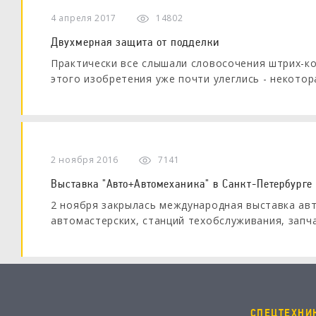
4 апреля 2017
14802
Двухмерная защита от подделки
Практически все слышали словосочения штрих-код
этого изобретения уже почти улеглись - некото
в качестве разделителя секций бар-кода. Как бы 
одномерному коду пришел уже 2-мерный и надо б
некоторое время он получит вполне серьезное р
упаковке автозапчастей.
2 ноября 2016
7141
Выставка "Авто+Автомеханика" в Санкт-Петербурге
2 ноября закрылась международная выставка ав
автомастерских, станций техобслуживания, запча
"Авто+Автомеханика".
СПЕЦТЕХНИ