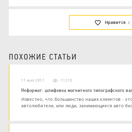
Нравится
2
ПОХОЖИЕ СТАТЬИ
11 мая 2017
11210
Неформат: шлифовка магнитного типографского ва
Известно, что большинство наших клиентов - это
автолюбители, или люди, занимающиеся авто би
обратились люди, чей род занятий также далёк о
от "мерседеса". Оказывается, наши услуги востр
полиграфии.