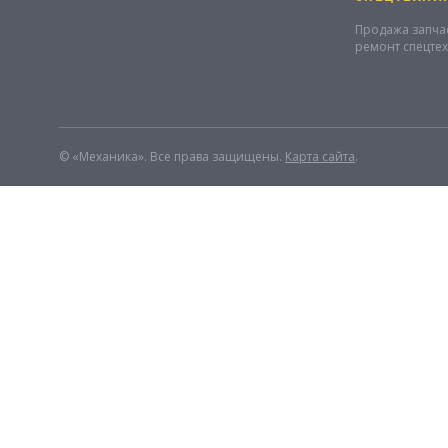
Продажа запча
ремонт спецте
© «Механика». Все права защищены.
Карта сайта
.