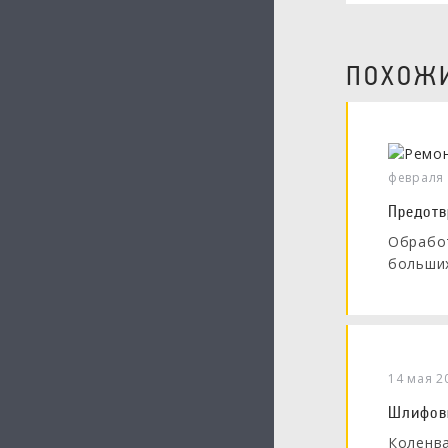
ПОХОЖИ
февраля
Предотв
Обработ
больших
14 мая 2
Шлифовк
Коленва