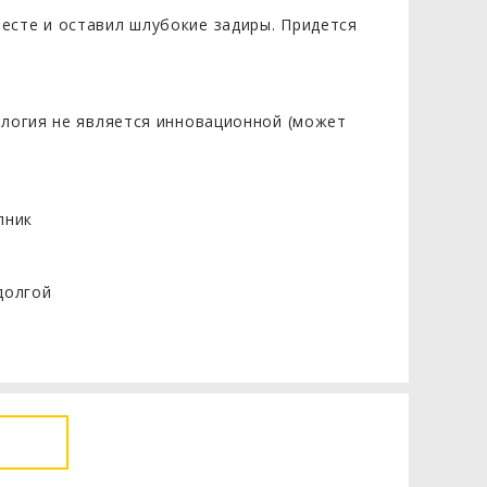
есте и оставил шлубокие задиры. Придется
ология не является инновационной (может
пник
долгой