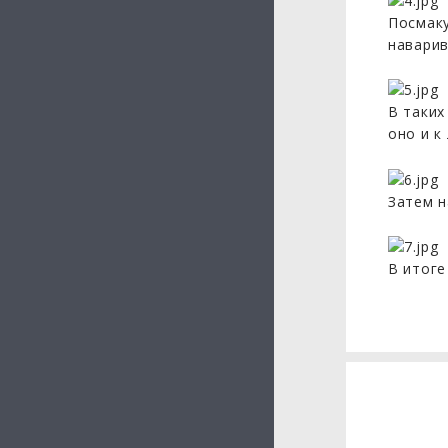
Посмаку
наварив
В таких
оно и к
Затем н
В итоге