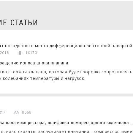
Е СТАТЬИ
 2018
10170
ращение износа штока клапана
ка стержня клапана, которая будет хорошо сопротивлятьс
 колебаниях температуры и нагрузок
017
9669
а вала компрессора, шлифовка компрессорного коленвала...
л, надо сказать, заслуживает внимания - компрессор имее