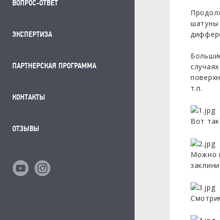
ВОПРОС-ОТВЕТ
Продолж
шатуны 
диффере
ЭКСПЕРТИЗА
Большин
ПАРТНЕРСКАЯ ПРОГРАММА
случаях
поверхн
т.п.
КОНТАКТЫ
Вот так
ОТЗЫВЫ
Можно п
заклини
Смотрим