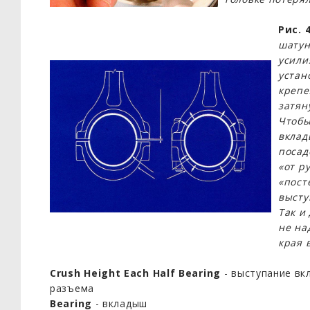
Рис. 
шатун
усили
устан
крепе
затян
Чтобы
вклад
посад
«от р
«пост
высту
Так и
не на
края 
Crush Height Each Half Bearing
- выступание вк
разъема
Bearing
- вкладыш