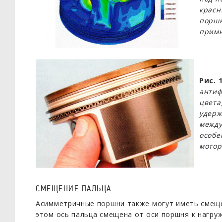
красн
поршн
примы
Рис. 
антиф
цвета
удерж
между
особе
мотор
СМЕЩЕНИЕ ПАЛЬЦА
Асимметричные поршни также могут иметь смеще
этом ось пальца смещена от оси поршня к нагру