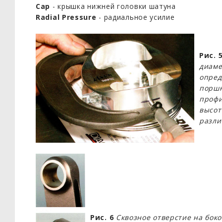
Cap
- крышка нижней головки шатуна
Radial Pressure
- радиальное усилие
Рис. 
диаме
опред
поршн
профи
высот
разли
Рис. 6
Сквозное отверстие на бок