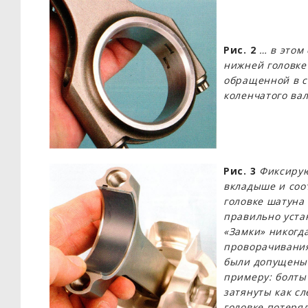
Рис. 2
… в этом
нижней головке
обращенной в с
коленчатого вал
Рис. 3
Фиксирую
вкладыше и соо
головке шатуна 
правильно уста
«Замки» никогд
проворачивания
были допущены 
примеру: болты
затянуты как сл
головке потеря