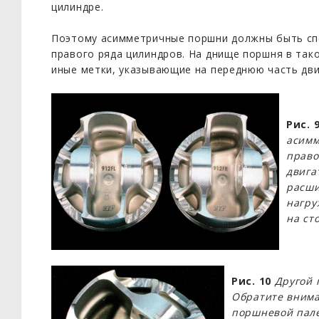
цилиндре.
Поэтому асимметричные поршни должны быть спе
правого ряда цилиндров. На днище поршня в тако
иные метки, указывающие на переднюю часть дви
Рис. 
асимм
право
двига
расши
нагру
на ст
Рис. 10
Другой 
Обратите внима
поршневой пале