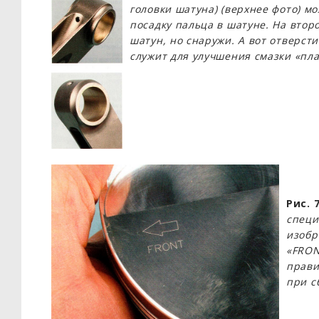
головки шатуна) (верхнее фото) м
посадку пальца в шатуне. На втор
шатун, но снаружи. А вот отверсти
служит для улучшения смазки «пл
Рис. 
специ
изобр
«FRON
прави
при с