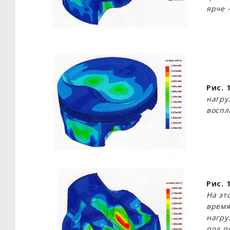
ярче 
Рис. 
нагру
воспл
Рис. 
На эт
время
нагру
под п