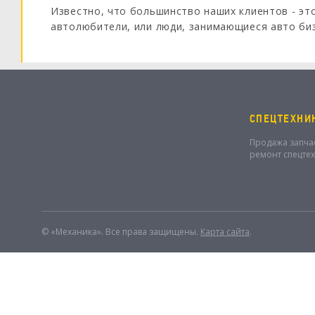
Известно, что большинство наших клиентов - это
автолюбители, или люди, занимающиеся авто би
обратились люди, чей род занятий также далёк о
от "мерседеса". Оказывается, наши услуги востр
полиграфии.
СПЕЦТЕХНИ
Продажа запча
ремонт спецте
© «Механика». Все права защищены.
Карта сайта
.