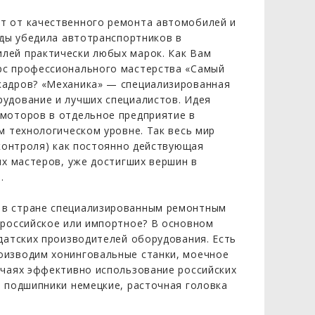
т от качественного ремонта автомобилей и
оды убедила автотранспортников в
лей практически любых марок. Как Вам
рс профессионального мастерства «Самый
кадров? «Механика» — специализированная
рудование и лучших специалистов. Идея
 моторов в отдельное предприятие в
м технологическом уровне. Так весь мир
 контроля) как постоянно действующая
ых мастеров, уже достигших вершин в
.
 в стране специализированным ремонтным
 российское или импортное? В основном
 датских производителей оборудования. Есть
оизводим хонинговальные станки, моечное
учаях эффективно использование российских
, подшипники немецкие, расточная головка