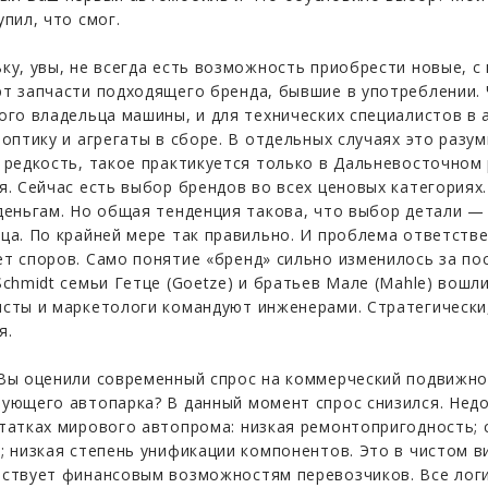
упил, что смог.
ку, увы, не всегда есть возможность приобрести новые, с
т запчасти подходящего бренда, бывшие в употреблении.
ого владельца машины, и для технических специалистов в 
 оптику и агрегаты в сборе. В отдельных случаях это разу
 редкость, такое практикуется только в Дальневосточном
я. Сейчас есть выбор брендов во всех ценовых категориях
деньгам. Но общая тенденция такова, что выбор детали — 
ца. По крайней мере так правильно. И проблема ответстве
т споров. Само понятие «бренд» сильно изменилось за по
Schmidt семьи Гетце (Goetze) и братьев Мале (Mahle) вошл
сты и маркетологи командуют инженерами. Стратегически,
я.
Вы оценили современный спрос на коммерческий подвижно
ующего автопарка? В данный момент спрос снизился. Недо
татках мирового автопрома: низкая ремонтопригодность; 
; низкая степень унификации компонентов. Это в чистом в
ствует финансовым возможностям перевозчиков. Все логи