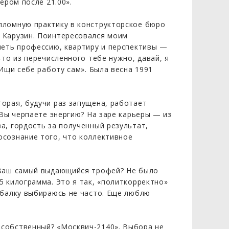
ером после 21.00».
пломную практику в конструкторское бюро
 Карузин. Поинтересовался моим
меть профессию, квартиру и перспективы —
-то из перечисленного тебе нужно, давай, я
 Ищи себе работу сам». Была весна 1991
орая, будучи раз запущена, работает
 Вы черпаете энергию? На заре карьеры — из
а, гордость за полученный результат,
осознание того, что коллективное
 Ваш самый выдающийся трофей? Не было
5 килограмма. Это я так, «политкорректно»
ыбалку выбираюсь не часто. Еще люблю
собственный? «Москвич-2140». Выбора не