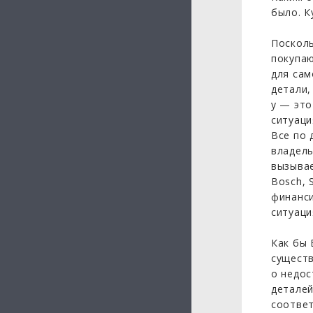
было. К
Посколь
покупаю
для сам
детали,
у — это
ситуаци
Все по 
владель
вызывае
Bosch, 
финанси
ситуаци
Как бы 
существ
о недос
деталей
соответ