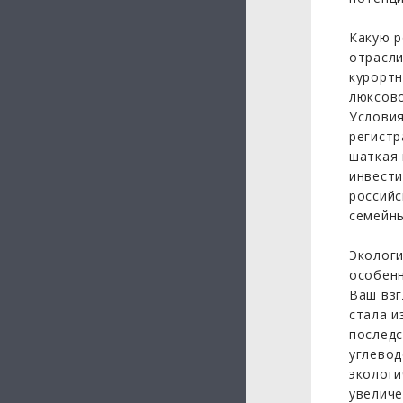
Какую р
отрасли
курортн
люксово
Условия
регистр
шаткая 
инвести
российс
семейны
Экологи
особенн
Ваш взг
стала и
последс
углевод
экологи
увеличе