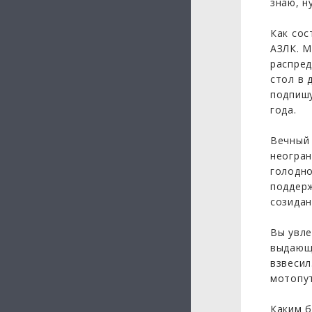
знаю, н
Как сос
АЗЛК. М
распред
стол в 
подпишу
года.
Вечный 
неогран
голодно
поддерж
созидан
Вы увле
выдающи
взвесил
мотопут
Каким б