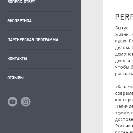
ВОПРОС-ОТВЕТ
PER
ЭКСПЕРТИЗА
Бытует 
жизнь. 
ПАРТНЕРСКАЯ ПРОГРАММА
идею. Г
делом.
демонст
КОНТАКТЫ
деньги 
чтобы б
рассказ
ОТЗЫВЫ
«Казачи
совреме
консерв
Наличие
эфемерн
достове
России 
потенци