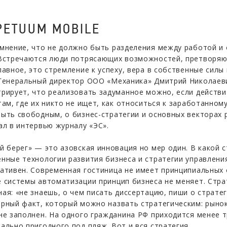
PETUUM MOBILE
мнение, что не должно быть разделения между работой и 
Встречаются люди потрясающих возможностей, претворяю
лавное, это стремление к успеху, вера в собственные сил
 Генеральный директор ООО «Механика» Дмитрий Николае
рирует, что реализовать задуманное можно, если действит
там, где их никто не ищет, как относиться к заработанном
ыть свободным, о бизнес-стратегии и основных векторах
ал в интервью журналу «ЭС».
й берег» — это азовская инновация но мер один. В какой 
нные технологии развития бизнеса и стратегии управлени
ативен. Современная гостиница не имеет принципиальных о
 системы автоматизации принцип бизнеса не меняет. Стр
ая: «не знаешь, о чем писать диссертацию, пиши о страт
рный факт, который можно назвать стратегическим: рыно
не заполнен. На одного гражданина РФ приходится менее 
ально пригодного под пляж. Вот и вся стратегия.