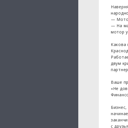
Наверня
народно
— Мотор
— На ма
мотор у
Какова 
Краснод
Работае
двум кр
партнер
Ваше пр
«Не дов
Финансо
Бизнес,
начинае
заканчи
с друзь