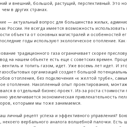
ний и внешний, большой, растущий, перспективный. Это нов
 чем в других странах.
ие — актуальный вопрос для большинства жилых, админи
нах России. Не всегда имеется возможность использовать
ости объекта от основных магистралей и особенностей ег
последние годы используют экологическое отопление. Как 
ование традиционного газа ограничивает скорее преслов
вод на нашем объекте есть еще с советских времен. Проц
 вентиль и топить газом, идет. Уже восемь лет идет. И эт
газосбытовых организаций создает большой потенциальны
обов отопления, без подключения «к желтой трубе», самы
ое отопление. Накопленный опыт проектирования, монтаж
вался в отдельный бизнес-проект. Из-за роста стоимости 
нно увеличивается экономическая привлекательность пел
оров, которыми мы тоже занимаемся.
аш личный рецепт успеха и эффективного управления? Бою
, некоего вербального аналога волшебной палочки. Есть ш