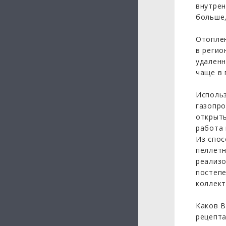
внутрен
больше,
Отоплен
в регио
удаленн
чаще в 
Использ
газопро
открыть
работа 
Из спос
пеллетн
реализо
постепе
коллект
Каков В
рецепта