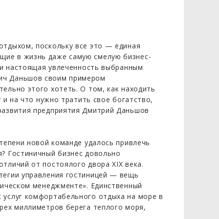
отдыхом, поскольку все это — единая
щие в жизнь даже самую смелую бизнес-
ы и настоящая увлеченность выбранным
вич Даньшов своим примером
ельно этого хотеть. О том, как находить
у и на что нужно тратить свое богатство,
 развития предприятия Дмитрий Даньшов
степени новой команде удалось привлечь
я? Гостиничный бизнес довольно
тличий от постоялого двора XIX века.
атегии управления гостиницей — вещь
егическом менеджменте». Единственный
к услуг комфортабельного отдыха на море в
трех миллиметров берега теплого моря,