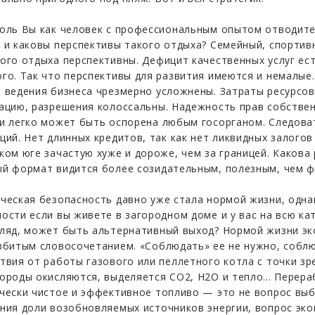
оль Вы как человек с профессиональным опытом отводите
 и каковы перспективы такого отдыха? Семейный, спортив
ого отдыха перспективны. Дефицит качественных услуг ес
го. Так что перспективы для развития имеются и немалые.
 ведения бизнеса чрезмерно усложнены. Затраты ресурсов
ацию, разрешения колоссальны. Надежность прав собстве
и легко может быть оспорена любым госорганом. Следова
ций. Нет длинных кредитов, так как нет ликвидных залогов
ком юге зачастую хуже и дороже, чем за границей. Какова
й формат видится более созидательным, полезным, чем ф
ческая безопасность давно уже стала нормой жизни, однак
ости если вы живете в загородном доме и у вас на всю ка
ляд, может быть альтернативный выход? Нормой жизни эко
збитым словосочетанием. «Соблюдать» ее не нужно, собл
твия от работы газового или пеллетного котла с точки з
ороды окисляются, выделяется CO2, H2O и тепло... Перер
чески чистое и эффективное топливо — это не вопрос выб
ния доли возобновляемых источников энергии, вопрос эко