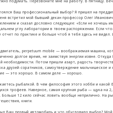
ужно подумать. Перезвоните мне на работу. В пятницу. Веч
тоялся Ваш профессиональный выбор? Я пришел на предди
еня встретил мой бывший декан профессор Олег Иванович
елением и сказал дословно следующее: «Если не хочешь и
дальнем углу лаборатории в твоем распоряжении. Если что
 отчет по практике и больше чтоб я тебя здесь не видел.
двигатель, perpetuum mobile — воображаемая машина, кот
иченно долгое время, не заимствуя энергии извне. Откуда
й необходимости. Потом пришли азарт, радость творчеств
ка друзей-соратников, самоутверждение мальчишеское и 
ие — это хорошо. В самом деле — хорошо.
каетесь рыбалкой. В чем философия этого хобби и какой
хся трофеев. Наверное, самая крупная рыба — щука на 2,
. Больше 12 кило сейчас ловить вообще неприлично. На р
ешествия, книги.
ыл Ваш первый автомобиль и что обусловило выбор? Мой 