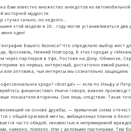
ка Вам известно множество анекдотов из автомобильной 
й моторной мудрости.
 стучал сильно, но недолго…
шине этой модели в 20… году могли устанавливаться два 
 меня один!
география Вашего бизнеса? Что определило выбор мест дл
ар, Ярославль, Нижний Новгород. В этих городах у «Механ
м через партнеров в Уфе, Ростове-на-Дону, Обнинске, Се
итериям: во-первых, интересный, достаточно емкий рынок;
а или оптовика, чьи интересы мы сознательно защищаем.
офессиональное кредо? «Всегда!» — если по Ильфу и Петро
еряйтесь финансистам!» Иначе говоря, важнее производст
вые показатели вторичны. Они лишь следствие. Такая точк
 возникший на основе дружбы, — привычная схема отечест
тся с общей красивой мечты, амбициозных планов и безог
вается часто обидой, ненавистью и непримиримой враждой.
ями, наверно, повезло. Или с деловыми партнерами. Тем бо