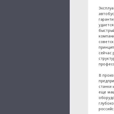
Эксплуа
автобус
гаранти
удается
быстрый
компани
советск
принцип
сейчас 
структу
професс
В произ
предпри
станки 
еще маш
оборудо
глубоко
российс