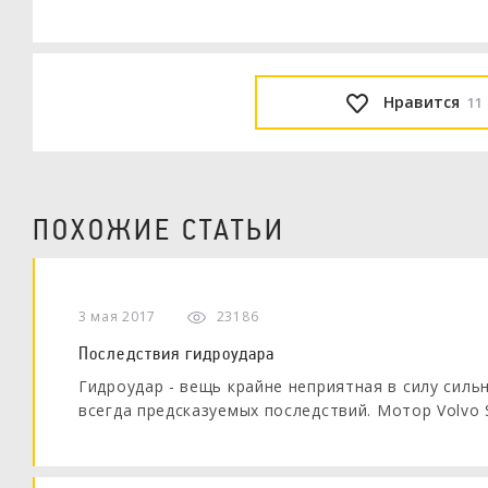
Нравится
11
ПОХОЖИЕ СТАТЬИ
3 мая 2017
23186
Последствия гидроудара
Гидроудар - вещь крайне неприятная в силу силь
всегда предсказуемых последствий. Мотор Volvo
последствиями гидроудара, не так давно поступи
наглядности посмотрим на фото уже разобранно